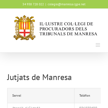
Skip
34 938 728 022
|
colegio@manresa.cgpe.net
to
content
Jutjats de Manresa
Servei
Telèfon