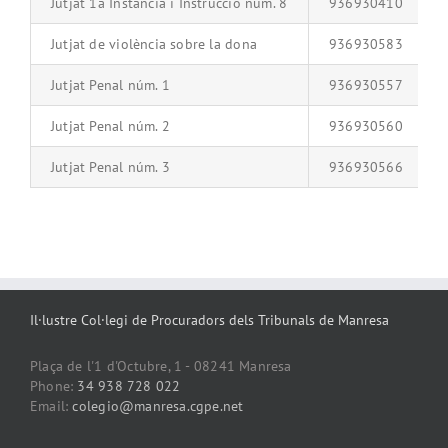
Jutjat 1a Instància i Instrucció núm. 8
936930410
Jutjat de violència sobre la dona
936930583
Jutjat Penal núm. 1
936930557
Jutjat Penal núm. 2
936930560
Jutjat Penal núm. 3
936930566
Il·lustre Col·legi de Procuradors dels Tribunals de Manresa
Plaça de l'1 d'Octubre, 1 - 08241 Manresa
Phone:
34 938 728 022
Email:
colegio@manresa.cgpe.net