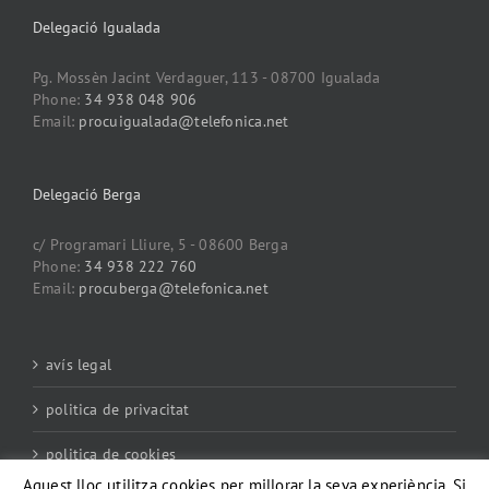
Delegació Igualada
Pg. Mossèn Jacint Verdaguer, 113 - 08700 Igualada
Phone:
34 938 048 906
Email:
procuigualada@telefonica.net
Delegació Berga
c/ Programari Lliure, 5 - 08600 Berga
Phone:
34 938 222 760
Email:
procuberga@telefonica.net
avís legal
politica de privacitat
politica de cookies
Aquest lloc utilitza cookies per millorar la seva experiència. Si